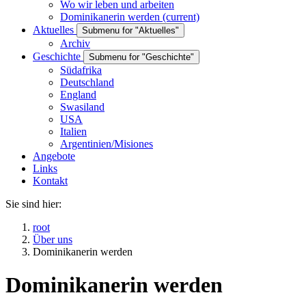
Wo wir leben und arbeiten
Dominikanerin werden
(current)
Aktuelles
Submenu for "Aktuelles"
Archiv
Geschichte
Submenu for "Geschichte"
Südafrika
Deutschland
England
Swasiland
USA
Italien
Argentinien/Misiones
Angebote
Links
Kontakt
Sie sind hier:
root
Über uns
Dominikanerin werden
Dominikanerin werden