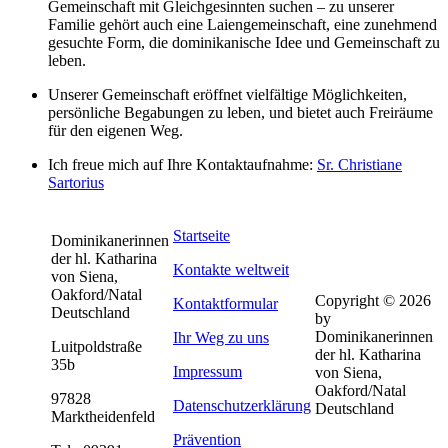
Gemeinschaft mit Gleichgesinnten suchen – zu unserer
Familie gehört auch eine Laiengemeinschaft, eine zunehmend
gesuchte Form, die dominikanische Idee und Gemeinschaft zu
leben.
Unserer Gemeinschaft eröffnet vielfältige Möglichkeiten,
persönliche Begabungen zu leben, und bietet auch Freiräume
für den eigenen Weg.
Ich freue mich auf Ihre Kontaktaufnahme:
Sr. Christiane
Sartorius
Startseite
Dominikanerinnen
der hl. Katharina
Kontakte weltweit
von Siena,
Oakford/Natal
Copyright © 2026
Kontaktformular
Deutschland
by
Dominikanerinnen
Ihr Weg zu uns
Luitpoldstraße
der hl. Katharina
35b
Impressum
von Siena,
Oakford/Natal
97828
Datenschutzerklärung
Deutschland
Marktheidenfeld
Prävention