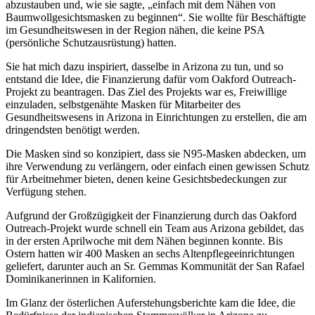
abzustauben und, wie sie sagte, „einfach mit dem Nähen von
Baumwollgesichtsmasken zu beginnen“. Sie wollte für Beschäftigte
im Gesundheitswesen in der Region nähen, die keine PSA
(persönliche Schutzausrüstung) hatten.
Sie hat mich dazu inspiriert, dasselbe in Arizona zu tun, und so
entstand die Idee, die Finanzierung dafür vom Oakford Outreach-
Projekt zu beantragen. Das Ziel des Projekts war es, Freiwillige
einzuladen, selbstgenähte Masken für Mitarbeiter des
Gesundheitswesens in Arizona in Einrichtungen zu erstellen, die am
dringendsten benötigt werden.
Die Masken sind so konzipiert, dass sie N95-Masken abdecken, um
ihre Verwendung zu verlängern, oder einfach einen gewissen Schutz
für Arbeitnehmer bieten, denen keine Gesichtsbedeckungen zur
Verfügung stehen.
Aufgrund der Großzügigkeit der Finanzierung durch das Oakford
Outreach-Projekt wurde schnell ein Team aus Arizona gebildet, das
in der ersten Aprilwoche mit dem Nähen beginnen konnte. Bis
Ostern hatten wir 400 Masken an sechs Altenpflegeeinrichtungen
geliefert, darunter auch an Sr. Gemmas Kommunität der San Rafael
Dominikanerinnen in Kalifornien.
Im Glanz der österlichen Auferstehungsberichte kam die Idee, die