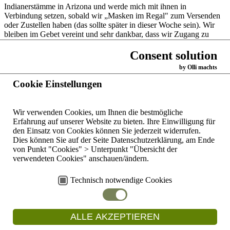
Indianerstämme in Arizona und werde mich mit ihnen in
Verbindung setzen, sobald wir „Masken im Regal" zum Versenden
oder Zustellen haben (das sollte später in dieser Woche sein). Wir
bleiben im Gebet vereint und sehr dankbar, dass wir Zugang zu
Oakford Outreach-Projekt Zuschüssen haben, um an diesem sehr
bedeutsamen Projekt teilnehmen zu können!
Consent solution
by Olli machts
Friede sei mit euch,
Cookie Einstellungen
Sr. Lynn Allvin, O.P.
Oakford Outreach-Projektkoordinator
Wir verwenden Cookies, um Ihnen die bestmögliche
Zurück
Erfahrung auf unserer Website zu bieten. Ihre Einwilligung für
den Einsatz von Cookies können Sie jederzeit widerrufen.
Dies können Sie auf der Seite Datenschutzerklärung, am Ende
Startseite
Dominikanerinnen
von Punkt "Cookies" > Unterpunkt "Übersicht der
der hl. Katharina
verwendeten Cookies" anschauen/ändern.
Kontakte weltweit
von Siena,
Oakford/Natal
Copyright © 2026
Kontaktformular
Technisch notwendige Cookies
Deutschland
by
Dominikanerinnen
Ihr Weg zu uns
Luitpoldstraße
der hl. Katharina
35b
Impressum
von Siena,
ALLE AKZEPTIEREN
Oakford/Natal
97828
Datenschutzerklärung