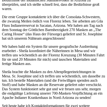
Bedürfnisse der indianischen Stammesvölker in Arizona zu
überprüfen, und ich stellte schnell fest, dass die Bedürfnisse groß
waren.
Die erste Gruppe kontaktierte ich über die Consolata-Schwestern,
die zwanzig Meilen östlich von Florenz leben. Sie arbeiten am Gila
Fluss Indianerreservat in Sacatan, Arizona. Wir haben am Tag nach
dem Sonntag der Göttlichen Barmherzigkeit 270 Masken an „The
Caring House“ (das Haus der Fürsorge) geliefert und Sr. Josephine
hat sich unserem Nähteam angeschlossen!
Wir haben bald ein System für unsere geografische Ausbreitung
erarbeitet - Sheila koordiniert die Näherinnen in Mesa und wir
treffen uns wöchentlich an der Florenz Kreuzung (30 Minuten Fahrt
für sie und 20 Minuten für mich) und tauschen Materialien und
fertige Masken aus.
Sheila brachte die Masken zu den Altenpflegeeinrichtungen in
Mesa. Sr. Josephine und ich treffen uns wöchentlich, um dasselbe zu
tun. Ich bestelle Materialien (und die Freiwilligen spenden auch
Stoff) und habe Masken an die Reservate geliefert oder verschickt.
Das System funktioniert sehr gut und wir freuen uns sehr, morgen
die endgültige Lieferung unserer 700-Masken-Verpflichtung an ein
Apache Indianer Krankenhaus in Nord-Arizona zu senden!
Seit heute habe ich Kontaktinformationen für zwei weitere