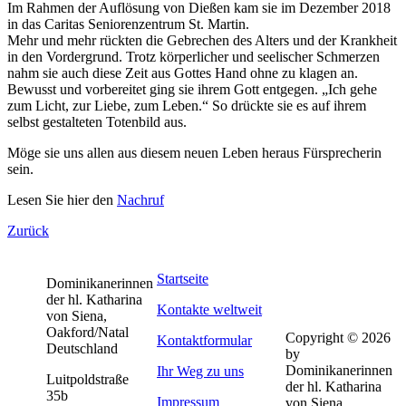
Im Rahmen der Auflösung von Dießen kam sie im Dezember 2018
in das Caritas Seniorenzentrum St. Martin.
Mehr und mehr rückten die Gebrechen des Alters und der Krankheit
in den Vordergrund. Trotz körperlicher und seelischer Schmerzen
nahm sie auch diese Zeit aus Gottes Hand ohne zu klagen an.
Bewusst und vorbereitet ging sie ihrem Gott entgegen. „Ich gehe
zum Licht, zur Liebe, zum Leben.“ So drückte sie es auf ihrem
selbst gestalteten Totenbild aus.
Möge sie uns allen aus diesem neuen Leben heraus Fürsprecherin
sein.
Lesen Sie hier den
Nachruf
Zurück
Startseite
Dominikanerinnen
der hl. Katharina
Kontakte weltweit
von Siena,
Oakford/Natal
Copyright © 2026
Kontaktformular
Deutschland
by
Dominikanerinnen
Ihr Weg zu uns
Luitpoldstraße
der hl. Katharina
35b
Impressum
von Siena,