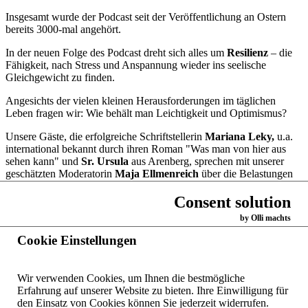
Insgesamt wurde der Podcast seit der Veröffentlichung an Ostern
bereits 3000-mal angehört.
In der neuen Folge des Podcast dreht sich alles um
Resilienz
– die
Fähigkeit, nach Stress und Anspannung wieder ins seelische
Gleichgewicht zu finden.
Angesichts der vielen kleinen Herausforderungen im täglichen
Leben fragen wir: Wie behält man Leichtigkeit und Optimismus?
Unsere Gäste, die erfolgreiche Schriftstellerin
Mariana Leky,
u.a.
international bekannt durch ihren Roman "Was man von hier aus
sehen kann" und
Sr. Ursula
aus Arenberg, sprechen mit unserer
geschätzten Moderatorin
Maja Ellmenreich
über die Belastungen
und den Kummer des Lebens.
Consent solution
Gemeinsam geben sie wertvolle Tipps, wie man klug mit Stress
by Olli machts
umgehen und vorbeugen kann, damit er uns nicht erschöpft.
Cookie Einstellungen
Hören Sie hier die neue Folge
Wir verwenden Cookies, um Ihnen die bestmögliche
Zurück
Erfahrung auf unserer Website zu bieten. Ihre Einwilligung für
den Einsatz von Cookies können Sie jederzeit widerrufen.