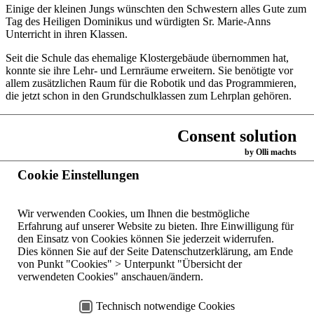
Einige der kleinen Jungs wünschten den Schwestern alles Gute zum
Tag des Heiligen Dominikus und würdigten Sr. Marie-Anns
Unterricht in ihren Klassen.
Seit die Schule das ehemalige Klostergebäude übernommen hat,
konnte sie ihre Lehr- und Lernräume erweitern. Sie benötigte vor
allem zusätzlichen Raum für die Robotik und das Programmieren,
die jetzt schon in den Grundschulklassen zum Lehrplan gehören.
Eine neue Bibliothek und ein Lesesaal befinden sich nun in der
ehemaligen Klosterkapelle.
Consent solution
by Olli machts
Text und Fotos Sr. Alison Munro OP
Übersetzung Sr. Marie-Lu Faupel OP
Cookie Einstellungen
Wir verwenden Cookies, um Ihnen die bestmögliche
Zurück
Erfahrung auf unserer Website zu bieten. Ihre Einwilligung für
den Einsatz von Cookies können Sie jederzeit widerrufen.
Dies können Sie auf der Seite Datenschutzerklärung, am Ende
Startseite
Dominikanerinnen
von Punkt "Cookies" > Unterpunkt "Übersicht der
der hl. Katharina
verwendeten Cookies" anschauen/ändern.
Kontakte weltweit
von Siena,
Oakford/Natal
Copyright © 2026
Kontaktformular
Technisch notwendige Cookies
Deutschland
by