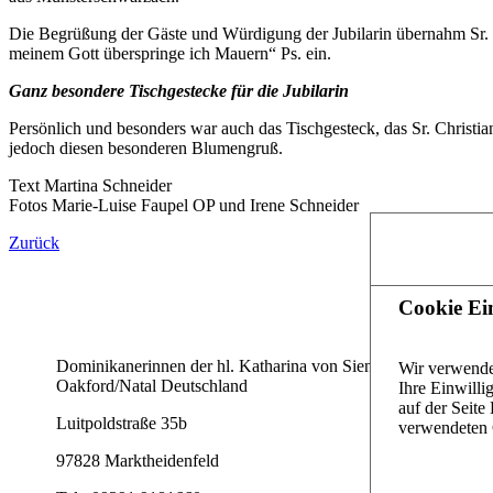
Die Begrüßung der Gäste und Würdigung der Jubilarin übernahm Sr. 
meinem Gott überspringe ich Mauern“ Ps. ein.
Ganz besondere Tischgestecke für die Jubilarin
Persönlich und besonders war auch das Tischgesteck, das Sr. Christiane
jedoch diesen besonderen Blumengruß.
Text Martina Schneider
Fotos Marie-Luise Faupel OP und Irene Schneider
Zurück
Startseite
Cookie Ei
Kontakte welt
Dominikanerinnen der hl. Katharina von Siena,
Wir verwende
Kontaktformul
Oakford/Natal Deutschland
Ihre Einwilli
auf der Seit
Ihr Weg zu un
Luitpoldstraße 35b
verwendeten 
Impressum
97828 Marktheidenfeld
Datenschutzer