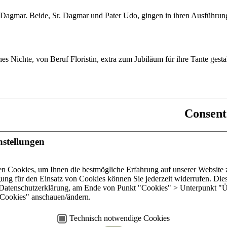
Dagmar. Beide, Sr. Dagmar und Pater Udo, gingen in ihren Ausführung
s Nichte, von Beruf Floristin, extra zum Jubiläum für ihre Tante gestal
Consent
nstellungen
weit
n Cookies, um Ihnen die bestmögliche Erfahrung auf unserer Website z
ar
gung für den Einsatz von Cookies können Sie jederzeit widerrufen. Die
e Datenschutzerklärung, am Ende von Punkt "Cookies" > Unterpunkt "Ü
s
Cookies" anschauen/ändern.
Copyright © 2026 by Dominikanerinnen der hl. Katharina von
Technisch notwendige Cookies
klärung