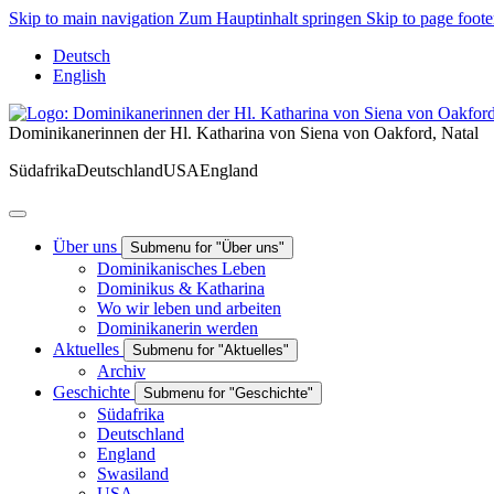
Skip to main navigation
Zum Hauptinhalt springen
Skip to page foote
Deutsch
English
Dominikanerinnen der Hl. Katharina von Siena von Oakford, Natal
Südafrika
Deutschland
USA
England
Über uns
Submenu for "Über uns"
Dominikanisches Leben
Dominikus & Katharina
Wo wir leben und arbeiten
Dominikanerin werden
Aktuelles
Submenu for "Aktuelles"
Archiv
Geschichte
Submenu for "Geschichte"
Südafrika
Deutschland
England
Swasiland
USA