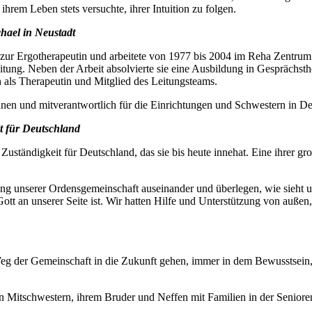
ihrem Leben stets versuchte, ihrer Intuition zu folgen.
chael in Neustadt
 zur Ergotherapeutin und arbeitete von 1977 bis 2004 im Reha Zentrum 
eitung. Neben der Arbeit absolvierte sie eine Ausbildung in Gesprächst
als Therapeutin und Mitglied des Leitungsteams.
nnen und mitverantwortlich für die Einrichtungen und Schwestern in De
it für Deutschland
uständigkeit für Deutschland, das sie bis heute innehat. Eine ihrer gr
lung unserer Ordensgemeinschaft auseinander und überlegen, wie sieht u
tt an unserer Seite ist. Wir hatten Hilfe und Unterstützung von außen,
 der Gemeinschaft in die Zukunft gehen, immer in dem Bewusstsein, da
ren Mitschwestern, ihrem Bruder und Neffen mit Familien in der Senio