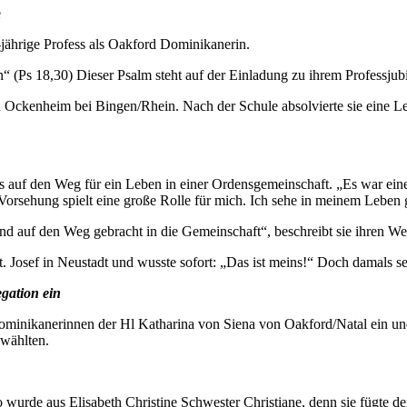
e
0-jährige Profess als Oakford Dominikanerin.
(Ps 18,30) Dieser Psalm steht auf der Einladung zu ihrem Professjubilä
in Ockenheim bei Bingen/Rhein. Nach der Schule absolvierte sie eine Le
ius auf den Weg für ein Leben in einer Ordensgemeinschaft. „Es war ei
 Vorsehung spielt eine große Rolle für mich. Ich sehe in meinem Leben
nd auf den Weg gebracht in die Gemeinschaft“, beschreibt sie ihren We
osef in Neustadt und wusste sofort: „Das ist meins!“ Doch damals sei 
egation ein
ominikanerinnen der Hl Katharina von Siena von Oakford/Natal ein und 
 wählten.
So wurde aus Elisabeth Christine Schwester Christiane, denn sie fügt