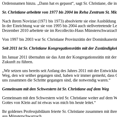
Ordensnamen hinzu. „Dann hat es gepasst“, sagt Sr. Christiane, die in 
Sr. Christiane arbeitete von 1977 bis 2004 im Reha Zentrum St. Mi
Nach ihrem Noviziat (1971 bis 1973) absolvierte sie eine Ausbildung
In der Einrichtung war sie von 1995 bis 2004 auch stellvertretende L
Dezember 2010 arbeitete sie im Recollectio-Haus Münsterschwarzach 
Von 1997 bis 2003 war Sr. Christiane Provinzrätin der Dominikaneri
Seit 2011 ist Sr. Christiane Kongregationsrätin mit der Zuständigke
Im Januar 2011 übernahm sie das Amt der Kongregationsrätin mit der Z
Zukunft zu führen.
„Wir setzen uns bereits seit Anfang des Jahres 2011 mit der Entwick
Weg, den wir seither gegangen sind, haben wir immer gemerkt, dass Go
uns zusammen die Schritte gegangen sind, die notwendig waren.“
Gemeinsam mit den Schwestern ist Sr. Christiane auf dem Weg
Gemeinsam mit den Schwestern wird Sr. Christiane weiter auf dem Weg
Gottes von Klein auf ist etwas was mich bis heute leitet.“
Ihr goldenes Professjubiläum feierte Sr. Christiane zusammen mit ih
aus Münsterschwarzach.