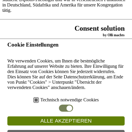
in Deutschland, Südafrika und Amerika für unsere Kongregation
tätig.
Ihren Geburtstag feierte sie bei bester Gesundheit. Wir wünschen ihr
Gesundheit für das neue Lebensjahr.
Consent solution
by Olli machts
Text Martina Schneider
Fotos Sr. Marie-Luise Faupel OP
Cookie Einstellungen
Wir verwenden Cookies, um Ihnen die bestmögliche
Zurück
Erfahrung auf unserer Website zu bieten. Ihre Einwilligung für
den Einsatz von Cookies können Sie jederzeit widerrufen.
Dies können Sie auf der Seite Datenschutzerklärung, am Ende
Startseite
Dominikanerinnen
von Punkt "Cookies" > Unterpunkt "Übersicht der
der hl. Katharina
verwendeten Cookies" anschauen/ändern.
Kontakte weltweit
von Siena,
Oakford/Natal
Copyright © 2026
Kontaktformular
Technisch notwendige Cookies
Deutschland
by
Dominikanerinnen
Ihr Weg zu uns
Luitpoldstraße
der hl. Katharina
35b
Impressum
von Siena,
ALLE AKZEPTIEREN
Oakford/Natal
97828
Datenschutzerklärung
Deutschland
Marktheidenfeld