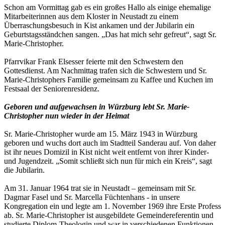
Schon am Vormittag gab es ein großes Hallo als einige ehemalige
Mitarbeiterinnen aus dem Kloster in Neustadt zu einem
Überraschungsbesuch in Kist ankamen und der Jubilarin ein
Geburtstagsständchen sangen. „Das hat mich sehr gefreut“, sagt Sr.
Marie-Christopher.
Pfarrvikar Frank Elsesser feierte mit den Schwestern den
Gottesdienst. Am Nachmittag trafen sich die Schwestern und Sr.
Marie-Christophers Familie gemeinsam zu Kaffee und Kuchen im
Festsaal der Seniorenresidenz.
Geboren und aufgewachsen in Würzburg lebt Sr. Marie-
Christopher nun wieder in der Heimat
Sr. Marie-Christopher wurde am 15. März 1943 in Würzburg
geboren und wuchs dort auch im Stadtteil Sanderau auf. Von daher
ist ihr neues Domizil in Kist nicht weit entfernt von ihrer Kinder-
und Jugendzeit. „Somit schließt sich nun für mich ein Kreis“, sagt
die Jubilarin.
Am 31. Januar 1964 trat sie in Neustadt – gemeinsam mit Sr.
Dagmar Fasel und Sr. Marcella Füchtenhans - in unsere
Kongregation ein und legte am 1. November 1969 ihre Erste Profess
ab. Sr. Marie-Christopher ist ausgebildete Gemeindereferentin und
studierte Diplom-Theologin und war in verschiedenen Funktionen