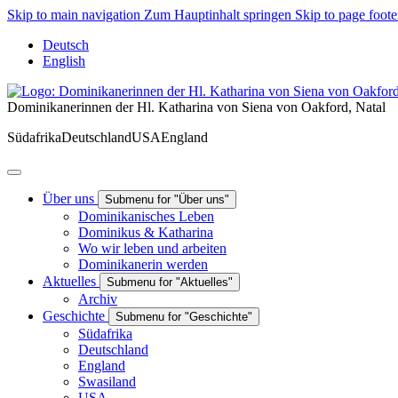
Skip to main navigation
Zum Hauptinhalt springen
Skip to page foote
Deutsch
English
Dominikanerinnen der Hl. Katharina von Siena von Oakford, Natal
Südafrika
Deutschland
USA
England
Über uns
Submenu for "Über uns"
Dominikanisches Leben
Dominikus & Katharina
Wo wir leben und arbeiten
Dominikanerin werden
Aktuelles
Submenu for "Aktuelles"
Archiv
Geschichte
Submenu for "Geschichte"
Südafrika
Deutschland
England
Swasiland
USA