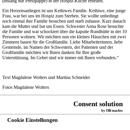
(bislang nur Presspappe) in der Hospiz-Küche erneuen.
Ein Herzensanliegen ist uns Kethiwes Familie. Kethiwe, eine junge
Frau, war bei uns im Hospiz zum Sterben. Sie wollte unbedingt
noch einmal ihre Familie besuchen und starb zuhause. Kurz danach
kam die Mutter und bat um Essen. Schwester Anna Rose besuchte
die Familie und war schockiert über die kaputte Rundhütte in der 10
Personen wohnen. Wir möchten nun ein kleines Häuschen mit zwei
Zimmern bauen für die Großfamilie. Liebe Mitarbeiterinnen, liebe
Gemeinde, im Namen der Schwestern, der Patienten und der
Großfamilie möchten wir Ihnen danken für Ihre große
Unterstützung. Im Gebet sind wir immer mit Ihnen verbunden.“
Text Magdalene Wolters und Martina Schneider
Fotos Magdalene Wolters
Consent solution
Wer Kethiwes Familie helfen möchte, kann dies mit einer
by Olli machts
Geldspende tun. Kirchengemeinde St. Antonius, IBAN: DE35 4035
0005 0000 0553 84, Stichwort "Kethiwes".
Cookie Einstellungen