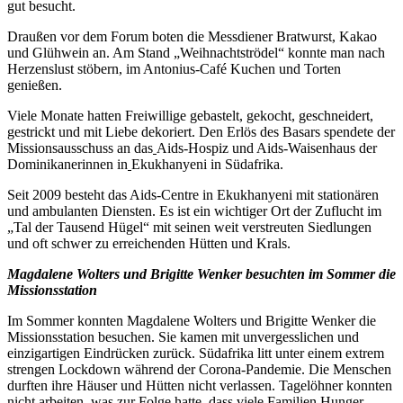
gut besucht.
Draußen vor dem Forum boten die Messdiener Bratwurst, Kakao
und Glühwein an. Am Stand „Weihnachtströdel“ konnte man nach
Herzenslust stöbern, im Antonius-Café Kuchen und Torten
genießen.
Viele Monate hatten Freiwillige gebastelt, gekocht, geschneidert,
gestrickt und mit Liebe dekoriert. Den Erlös des Basars spendete der
Missionsausschuss an das
Aids-Hospiz und Aids-Waisenhaus der
Dominikanerinnen in
Ekukhanyeni
in Südafrika.
Seit 2009 besteht das Aids-Centre in Ekukhanyeni mit stationären
und ambulanten Diensten. Es ist ein wichtiger Ort der Zuflucht im
„Tal der Tausend Hügel“ mit seinen weit verstreuten Siedlungen
und oft schwer zu erreichenden Hütten und Krals.
Magdalene Wolters und Brigitte Wenker besuchten im Sommer die
Missionsstation
Im Sommer konnten Magdalene Wolters und Brigitte Wenker die
Missionsstation besuchen. Sie kamen mit unvergesslichen und
einzigartigen Eindrücken zurück. Südafrika litt unter einem extrem
strengen Lockdown während der Corona-Pandemie. Die Menschen
durften ihre Häuser und Hütten nicht verlassen. Tagelöhner konnten
nicht arbeiten, was zur Folge hatte, dass viele Familien Hunger