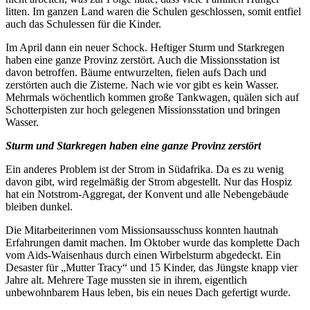
litten. Im ganzen Land waren die Schulen geschlossen, somit entfiel
auch das Schulessen für die Kinder.
Im April dann ein neuer Schock. Heftiger Sturm und Starkregen
haben eine ganze Provinz zerstört. Auch die Missionsstation ist
davon betroffen. Bäume entwurzelten, fielen aufs Dach und
zerstörten auch die Zisterne. Nach wie vor gibt es kein Wasser.
Mehrmals wöchentlich kommen große Tankwagen, quälen sich auf
Schotterpisten zur hoch gelegenen Missionsstation und bringen
Wasser.
Sturm und Starkregen haben eine ganze Provinz zerstört
Ein anderes Problem ist der Strom in Südafrika. Da es zu wenig
davon gibt, wird regelmäßig der Strom abgestellt. Nur das Hospiz
hat ein Notstrom-Aggregat, der Konvent und alle Nebengebäude
bleiben dunkel.
Die Mitarbeiterinnen vom Missionsausschuss konnten hautnah
Erfahrungen damit machen. Im Oktober wurde das komplette Dach
vom Aids-Waisenhaus durch einen Wirbelsturm abgedeckt. Ein
Desaster für „Mutter Tracy“ und 15 Kinder, das Jüngste knapp vier
Jahre alt. Mehrere Tage mussten sie in ihrem, eigentlich
unbewohnbarem Haus leben, bis ein neues Dach gefertigt wurde.