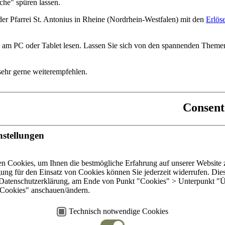
che" spüren lassen.
der Pfarrei St. Antonius in Rheine (Nordrhein-Westfalen) mit den
Erlös
uem am PC oder Tablet lesen. Lassen Sie sich von den spannenden Them
sehr gerne weiterempfehlen.
Consent
nstellungen
weit
n Cookies, um Ihnen die bestmögliche Erfahrung auf unserer Website z
ar
gung für den Einsatz von Cookies können Sie jederzeit widerrufen. Die
e Datenschutzerklärung, am Ende von Punkt "Cookies" > Unterpunkt "Ü
s
Cookies" anschauen/ändern.
Copyright © 2026 by Dominikanerinnen der hl. Katharina von
Technisch notwendige Cookies
klärung