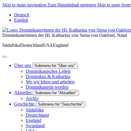
Skip to main navigation
Zum Hauptinhalt springen
Skip to page foote
Deutsch
English
Dominikanerinnen der Hl. Katharina von Siena von Oakford, Natal
Südafrika
Deutschland
USA
England
Über uns
Submenu for "Über uns"
Dominikanisches Leben
Dominikus & Katharina
Wo wir leben und arbeiten
Dominikanerin werden
Aktuelles
Submenu for "Aktuelles"
Archiv
Geschichte
Submenu for "Geschichte"
Südafrika
Deutschland
England
Swasiland
USA