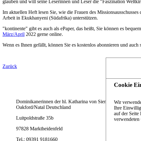
glauben und will seine Leserinnen und Leser die "Faszination Weltkir
Im aktuellen Heft lesen Sie, wie die Frauen des Missionsausschusses 
Arbeit in Ekukhanyeni (Südafrika) unterstützen.
"kontinente" gibt es auch als ePaper, das heißt, Sie können es beq
März/April
2022 gerne online.
Wenn es Ihnen gefällt, können Sie es kostenlos abonnieren und auch 
Zurück
Startseite
Cookie Ei
Kontakte welt
Dominikanerinnen der hl. Katharina von Siena,
Wir verwende
Kontaktformul
Oakford/Natal Deutschland
Ihre Einwilli
auf der Seit
Ihr Weg zu un
Luitpoldstraße 35b
verwendeten 
Impressum
97828 Marktheidenfeld
Datenschutzer
Tel.:
09391 9181660