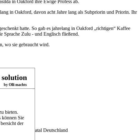
asilda in Oakford ihre Ewige Profess ab.
ang in Oakford, davon acht Jahre lang als Subpriorin und Priorin. Ihr
schenkt hatte. So gab es jahrelang in Oakford „richtigen“ Kaffee
e Sprache Zulu - und Englisch fließend.
n, wo sie gebraucht wird.
 solution
by Olli machts
u bieten.
s können Sie
bersicht der
 Siena, Oakford/Natal Deutschland