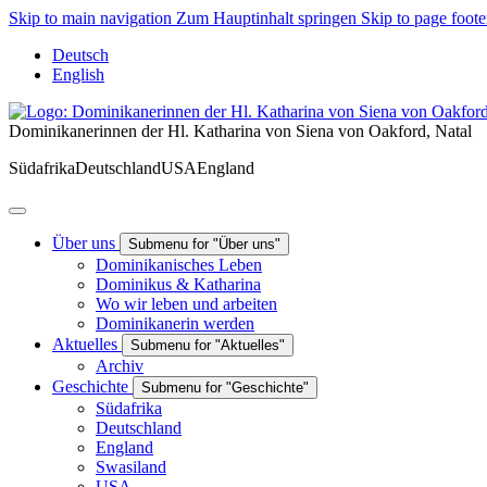
Skip to main navigation
Zum Hauptinhalt springen
Skip to page foote
Deutsch
English
Dominikanerinnen der Hl. Katharina von Siena von Oakford, Natal
Südafrika
Deutschland
USA
England
Über uns
Submenu for "Über uns"
Dominikanisches Leben
Dominikus & Katharina
Wo wir leben und arbeiten
Dominikanerin werden
Aktuelles
Submenu for "Aktuelles"
Archiv
Geschichte
Submenu for "Geschichte"
Südafrika
Deutschland
England
Swasiland
USA