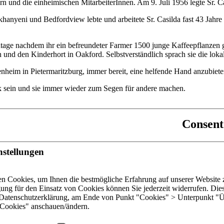
rn und die einheimischen MitarbeiterInnen. Am 9. Juli 1956 legte Sr. C
anyeni und Bedfordview lebte und arbeitete Sr. Casilda fast 43 Jahre l
tage nachdem ihr ein befreundeter Farmer 1500 junge Kaffeepflanzen ge
nd den Kinderhort in Oakford. Selbstverständlich sprach sie die lokal
nheim in Pietermaritzburg, immer bereit, eine helfende Hand anzubiete
k sein und sie immer wieder zum Segen für andere machen.
Consent
nstellungen
weit
n Cookies, um Ihnen die bestmögliche Erfahrung auf unserer Website z
ar
gung für den Einsatz von Cookies können Sie jederzeit widerrufen. Die
e Datenschutzerklärung, am Ende von Punkt "Cookies" > Unterpunkt "Ü
s
Cookies" anschauen/ändern.
Copyright © 2026 by Dominikanerinnen der hl. Katharina von