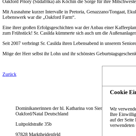
Oakford Priory (Südafrika) als Köchin die Sorge für ihre Mitschweste
Mit Ausnahme kurzer Intervalle in Pretoria, Genazzano/Tongaat, Ekukh
Lebenswerk war die „Oakford Farm“.
Eine ihrer großen Erfolgsgeschichten war der Anbau einer Kaffeeplan
zum Frühstück! Sr. Casilda kümmerte sich auch um die Außenanlagen u
Seit 2007 verbringt Sr. Casilda ihren Lebensabend in unserem Seniore
Möge der Herr selbst ihr Lohn und ihr schönstes Geburtstagsgeschen
Zurück
Startseite
Cookie Ei
Kontakte welt
Dominikanerinnen der hl. Katharina von Siena,
Wir verwende
Kontaktformul
Oakford/Natal Deutschland
Ihre Einwilli
auf der Seit
Ihr Weg zu un
Luitpoldstraße 35b
verwendeten 
Impressum
97828 Marktheidenfeld