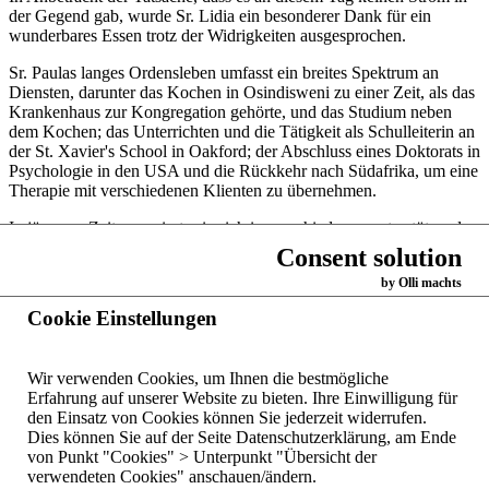
der Gegend gab, wurde Sr. Lidia ein besonderer Dank für ein
wunderbares Essen trotz der Widrigkeiten ausgesprochen.
Sr. Paulas langes Ordensleben umfasst ein breites Spektrum an
Diensten, darunter das Kochen in Osindisweni zu einer Zeit, als das
Krankenhaus zur Kongregation gehörte, und das Studium neben
dem Kochen; das Unterrichten und die Tätigkeit als Schulleiterin an
der St. Xavier's School in Oakford; der Abschluss eines Doktorats in
Psychologie in den USA und die Rückkehr nach Südafrika, um eine
Therapie mit verschiedenen Klienten zu übernehmen.
In jüngerer Zeit engagierte sie sich in verschiedenen unterstützenden
Funktionen für die Jungen in Boys Town in Magaliesburg und gab
Consent solution
erst im Jahr 2020 aufgrund von Covid-19 Beschränkungen die
by Olli machts
freiwillige Förderarbeit auf, die sie mit einigen der Kinder in einer
örtlichen Schule in der Nähe von Magaliesburg leistete. Ihre jetzige
Cookie Einstellungen
Kommunität schätzt ihre Bereitschaft, wieder Zeit in der Küche zu
verbringen.
Wir verwenden Cookies, um Ihnen die bestmögliche
Zurück
Erfahrung auf unserer Website zu bieten. Ihre Einwilligung für
den Einsatz von Cookies können Sie jederzeit widerrufen.
Dies können Sie auf der Seite Datenschutzerklärung, am Ende
Startseite
Dominikanerinnen
von Punkt "Cookies" > Unterpunkt "Übersicht der
der hl. Katharina
verwendeten Cookies" anschauen/ändern.
Kontakte weltweit
von Siena,