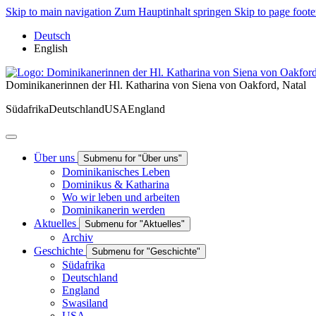
Skip to main navigation
Zum Hauptinhalt springen
Skip to page foote
Deutsch
English
Dominikanerinnen der Hl. Katharina von Siena von Oakford, Natal
Südafrika
Deutschland
USA
England
Über uns
Submenu for "Über uns"
Dominikanisches Leben
Dominikus & Katharina
Wo wir leben und arbeiten
Dominikanerin werden
Aktuelles
Submenu for "Aktuelles"
Archiv
Geschichte
Submenu for "Geschichte"
Südafrika
Deutschland
England
Swasiland
USA